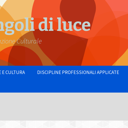
goli di luce
azione Culturale
E E CULTURA
DISCIPLINE PROFESSIONALI APPLICATE
 dell’Attore
Teatroterapia
gere per sé
Counseling
zzo dei
Informativa sull’utilizzo dei
cookie