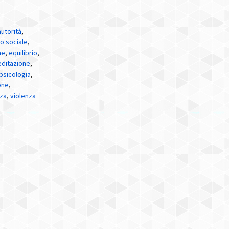
autorità
,
lo sociale
,
ne
,
equilibrio
,
ditazione
,
psicologia
,
one
,
nza
,
violenza