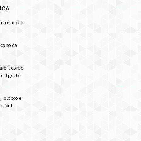
ICA
 ma è anche
scono da
are il corpo
e il gesto
, blocco e
re del