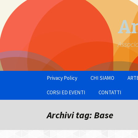
An
Associ
Vai
Privacy Policy
CHI SIAMO
ART
al
contenuto
Fondatori
L’Arte
CORSI ED EVENTI
CONTATTI
Statuto
Dipin
Meditazioni
Informativa sull’utili
cookie
Archivi tag: Base
Ritrovarsi
Seminari intensivi di
Teatroterapia 2018
Corsi settimanali