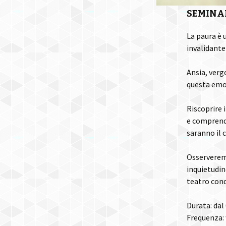
SEMINAR
La paura è
invalidante
Ansia, verg
questa emo
Riscoprire 
e comprende
saranno il 
Osserveremo
inquietudin
teatro con
Durata: dal
Frequenza: