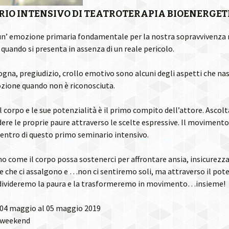
IO INTENSIVO DI TEATROTERAPIA BIOENERGET
 un’ emozione primaria fondamentale per la nostra sopravvivenza
 quando si presenta in assenza di un reale pericolo.
ogna, pregiudizio, crollo emotivo sono alcuni degli aspetti che na
zione quando non è riconosciuta.
il corpo e le sue potenzialità è il primo compito dell’attore. Ascolt
re le proprie paure attraverso le scelte espressive. Il movimento 
centro di questo primo seminario intensivo.
 come il corpo possa sostenerci per affrontare ansia, insicurezza
e che ci assalgono e …non ci sentiremo soli, ma attraverso il pote
divideremo la paura e la trasformeremo in movimento…insieme!
 04 maggio al 05 maggio 2019
 weekend