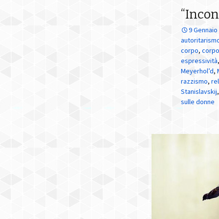
“Incont
Convegni
9 Gennaio
autoritarism
corpo
,
corp
espressività
Meyerhol’d
,
razzismo
,
re
Stanislavskij
sulle donne