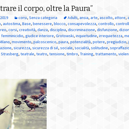
rare il corpo, oltre la Paura”
 2019
corsi
,
Senza categoria
Adulti
,
ansia
,
arte
,
ascolto
,
attore
,
o
,
autostima
,
Base
,
benessere
,
blocco
,
consapevolezza
,
controllo
,
control
oreo
,
corsi
,
creatività
,
danza
,
disciplina
,
discriminazione
,
disfunzione
,
dizio
,
femminicidio
,
giudice interiore
,
Grotowski
,
inquietudine
,
irrequietezza
,
me
Milano
,
movimento
,
palcoscenico
,
paura
,
potenzialità
,
potere
,
pregiudizio
,
lazione
,
sicurezza
,
sicurezza di sé
,
sociale
,
socialità
,
solitudine
,
sopraffazi
,
Strasberg
,
teatrale
,
teatro
,
tensione
,
timbro
,
Training
,
trattamento
,
viole